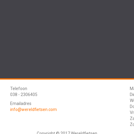
Telefoon
M
038 - 2306405
D
W
Emailadres
D
info@wereldfietsen.com
Vr
Z
Z
Copyright © 2017 Wereldfietsen