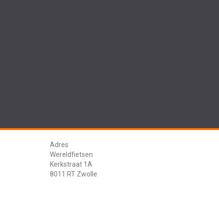
Adres
Wereldfietsen
Kerkstraat 1A
8011 RT Zwolle