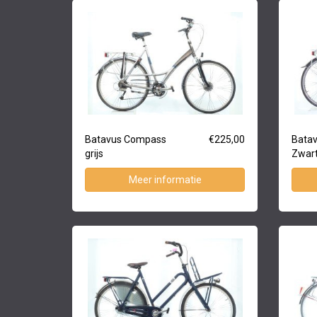
Batavus Compass
€225,00
Bata
grijs
Zwar
Meer informatie